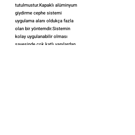
tutulmustur.Kapaklı alüminyum
giydirme cephe sistemi
uygulama alanı oldukça fazla
olan bir yöntemdir.Sistemin
kolay uygulanabilir olması
sayesinde çok katlı yapılardan
tek katlı bir yapıya kadar
kullanım olanağı
sunmaktadır.Aynı zamanda
düzgün forma sahip olmayan
yapılarda da kolaylıkla
uygulanabilmektedir.